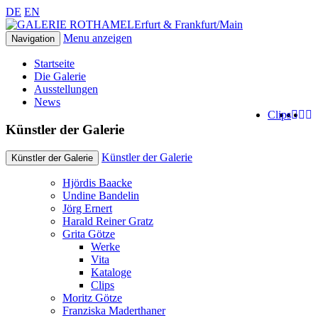
DE
EN
Erfurt & Frankfurt/Main
Menu anzeigen
Navigation
Startseite
Die Galerie
Ausstellungen
News
Clips
Künstler der Galerie
Künstler der Galerie
Künstler der Galerie
Hjördis Baacke
Undine Bandelin
Jörg Ernert
Harald Reiner Gratz
Grita Götze
Werke
Vita
Kataloge
Clips
Moritz Götze
Franziska Maderthaner