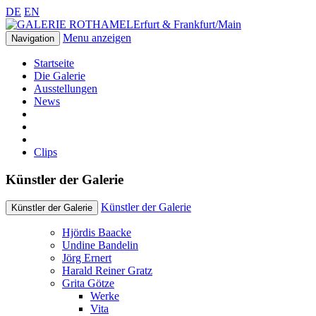
DE
EN
Erfurt & Frankfurt/Main
Menu anzeigen
Navigation
Startseite
Die Galerie
Ausstellungen
News
Clips
Künstler der Galerie
Künstler der Galerie
Künstler der Galerie
Hjördis Baacke
Undine Bandelin
Jörg Ernert
Harald Reiner Gratz
Grita Götze
Werke
Vita