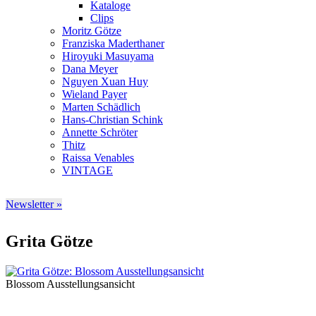
Kataloge
Clips
Moritz Götze
Franziska Maderthaner
Hiroyuki Masuyama
Dana Meyer
Nguyen Xuan Huy
Wieland Payer
Marten Schädlich
Hans-Christian Schink
Annette Schröter
Thitz
Raissa Venables
VINTAGE
Newsletter »
Grita Götze
Blossom Ausstellungsansicht