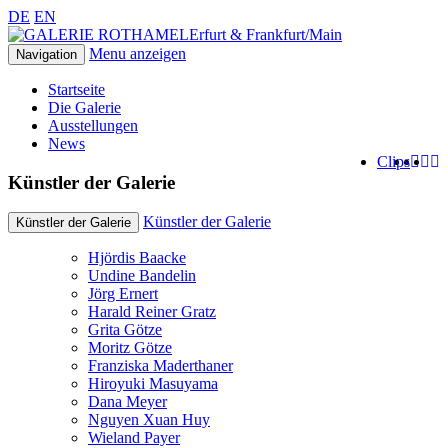
DE
EN
Erfurt & Frankfurt/Main
Menu anzeigen
Navigation
Startseite
Die Galerie
Ausstellungen
News
Clips
Künstler der Galerie
Künstler der Galerie
Künstler der Galerie
Hjördis Baacke
Undine Bandelin
Jörg Ernert
Harald Reiner Gratz
Grita Götze
Moritz Götze
Franziska Maderthaner
Hiroyuki Masuyama
Dana Meyer
Nguyen Xuan Huy
Wieland Payer