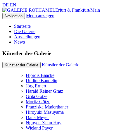
DE
EN
Erfurt & Frankfurt/Main
Menu anzeigen
Navigation
Startseite
Die Galerie
Ausstellungen
News
Künstler der Galerie
Künstler der Galerie
Künstler der Galerie
Hjördis Baacke
Undine Bandelin
Jörg Ernert
Harald Reiner Gratz
Grita Götze
Moritz Götze
Franziska Maderthaner
Hiroyuki Masuyama
Dana Meyer
Nguyen Xuan Huy
Wieland Payer