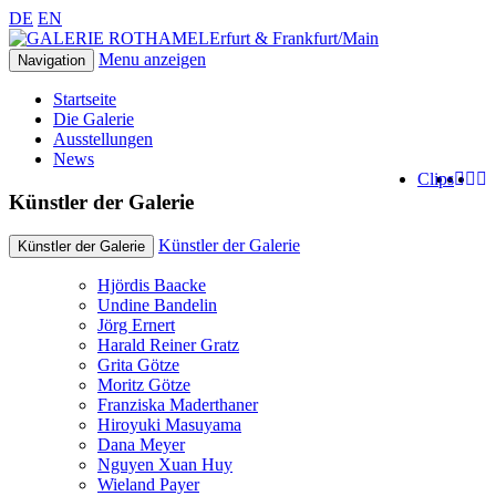
DE
EN
Erfurt & Frankfurt/Main
Menu anzeigen
Navigation
Startseite
Die Galerie
Ausstellungen
News
Clips
Künstler der Galerie
Künstler der Galerie
Künstler der Galerie
Hjördis Baacke
Undine Bandelin
Jörg Ernert
Harald Reiner Gratz
Grita Götze
Moritz Götze
Franziska Maderthaner
Hiroyuki Masuyama
Dana Meyer
Nguyen Xuan Huy
Wieland Payer