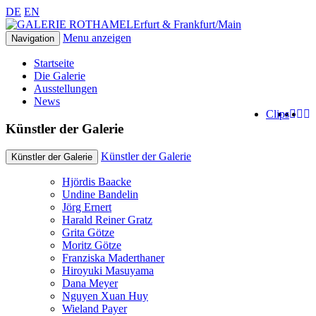
DE
EN
Erfurt & Frankfurt/Main
Menu anzeigen
Navigation
Startseite
Die Galerie
Ausstellungen
News
Clips
Künstler der Galerie
Künstler der Galerie
Künstler der Galerie
Hjördis Baacke
Undine Bandelin
Jörg Ernert
Harald Reiner Gratz
Grita Götze
Moritz Götze
Franziska Maderthaner
Hiroyuki Masuyama
Dana Meyer
Nguyen Xuan Huy
Wieland Payer