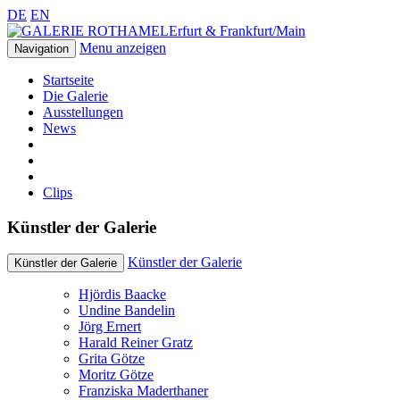
DE
EN
Erfurt & Frankfurt/Main
Menu anzeigen
Navigation
Startseite
Die Galerie
Ausstellungen
News
Clips
Künstler der Galerie
Künstler der Galerie
Künstler der Galerie
Hjördis Baacke
Undine Bandelin
Jörg Ernert
Harald Reiner Gratz
Grita Götze
Moritz Götze
Franziska Maderthaner