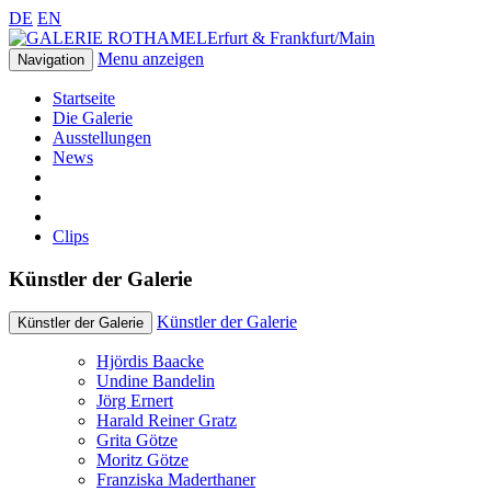
DE
EN
Erfurt & Frankfurt/Main
Menu anzeigen
Navigation
Startseite
Die Galerie
Ausstellungen
News
Clips
Künstler der Galerie
Künstler der Galerie
Künstler der Galerie
Hjördis Baacke
Undine Bandelin
Jörg Ernert
Harald Reiner Gratz
Grita Götze
Moritz Götze
Franziska Maderthaner