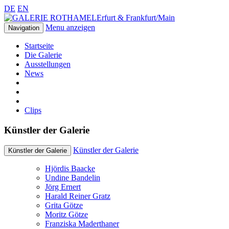
DE
EN
Erfurt & Frankfurt/Main
Menu anzeigen
Navigation
Startseite
Die Galerie
Ausstellungen
News
Clips
Künstler der Galerie
Künstler der Galerie
Künstler der Galerie
Hjördis Baacke
Undine Bandelin
Jörg Ernert
Harald Reiner Gratz
Grita Götze
Moritz Götze
Franziska Maderthaner