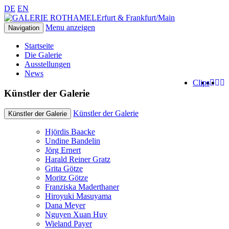
DE
EN
Erfurt & Frankfurt/Main
Menu anzeigen
Navigation
Startseite
Die Galerie
Ausstellungen
News
Clips
Künstler der Galerie
Künstler der Galerie
Künstler der Galerie
Hjördis Baacke
Undine Bandelin
Jörg Ernert
Harald Reiner Gratz
Grita Götze
Moritz Götze
Franziska Maderthaner
Hiroyuki Masuyama
Dana Meyer
Nguyen Xuan Huy
Wieland Payer