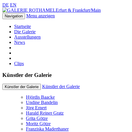
DE
EN
Erfurt & Frankfurt/Main
Menu anzeigen
Navigation
Startseite
Die Galerie
Ausstellungen
News
Clips
Künstler der Galerie
Künstler der Galerie
Künstler der Galerie
Hjördis Baacke
Undine Bandelin
Jörg Ernert
Harald Reiner Gratz
Grita Götze
Moritz Götze
Franziska Maderthaner