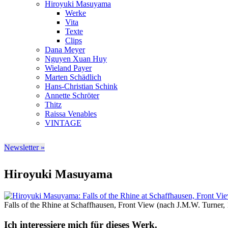
Hiroyuki Masuyama
Werke
Vita
Texte
Clips
Dana Meyer
Nguyen Xuan Huy
Wieland Payer
Marten Schädlich
Hans-Christian Schink
Annette Schröter
Thitz
Raissa Venables
VINTAGE
Newsletter »
Hiroyuki Masuyama
Falls of the Rhine at Schaffhausen, Front View (nach J.M.W. Turner
Ich interessiere mich für dieses Werk.