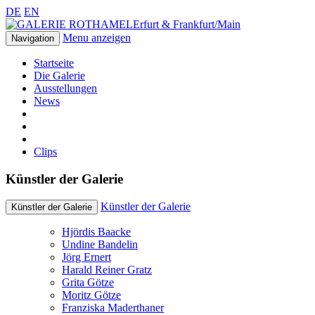
DE
EN
Erfurt & Frankfurt/Main
Menu anzeigen
Navigation
Startseite
Die Galerie
Ausstellungen
News
Clips
Künstler der Galerie
Künstler der Galerie
Künstler der Galerie
Hjördis Baacke
Undine Bandelin
Jörg Ernert
Harald Reiner Gratz
Grita Götze
Moritz Götze
Franziska Maderthaner