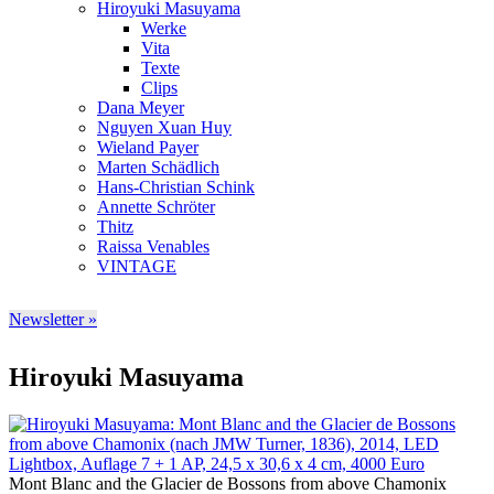
Hiroyuki Masuyama
Werke
Vita
Texte
Clips
Dana Meyer
Nguyen Xuan Huy
Wieland Payer
Marten Schädlich
Hans-Christian Schink
Annette Schröter
Thitz
Raissa Venables
VINTAGE
Newsletter »
Hiroyuki Masuyama
Mont Blanc and the Glacier de Bossons from above Chamonix