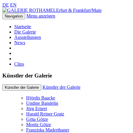
DE
EN
Erfurt & Frankfurt/Main
Menu anzeigen
Navigation
Startseite
Die Galerie
Ausstellungen
News
Clips
Künstler der Galerie
Künstler der Galerie
Künstler der Galerie
Hjördis Baacke
Undine Bandelin
Jörg Ernert
Harald Reiner Gratz
Grita Götze
Moritz Götze
Franziska Maderthaner