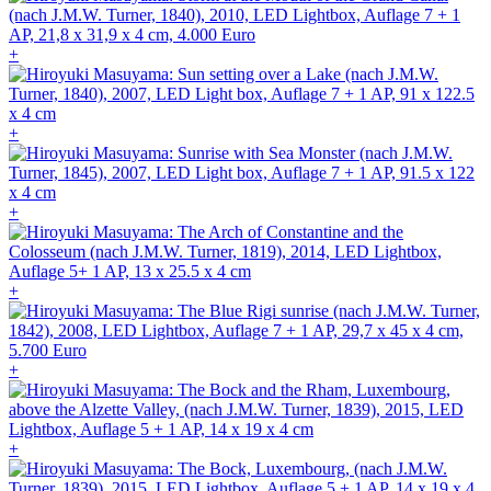
+
+
+
+
+
+