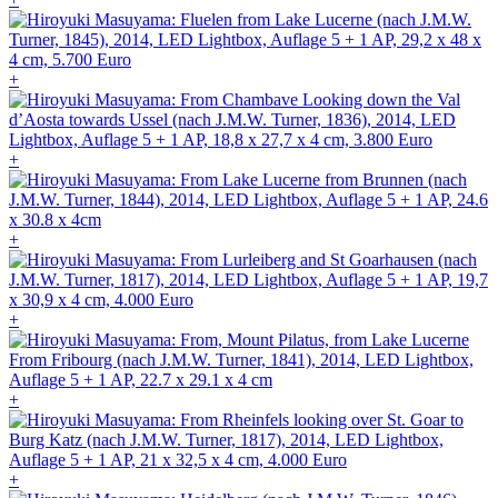
+
+
+
+
+
+