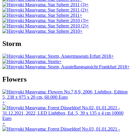
+
+
+
+
+
+
Storm
+
+
+
Flowers
+
+