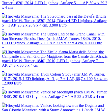
+
+
+
+
+
+