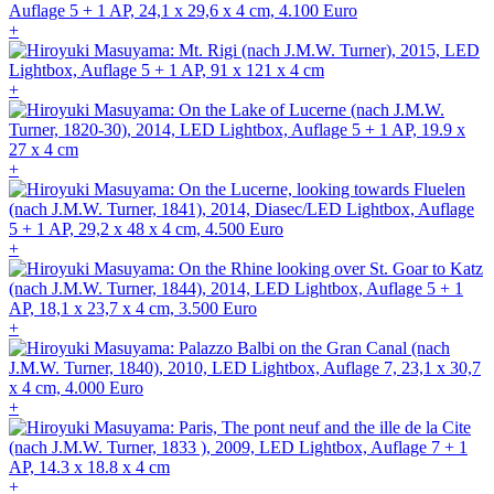
+
+
+
+
+
+
+