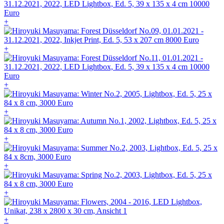
+
+
+
+
+
+
+
+