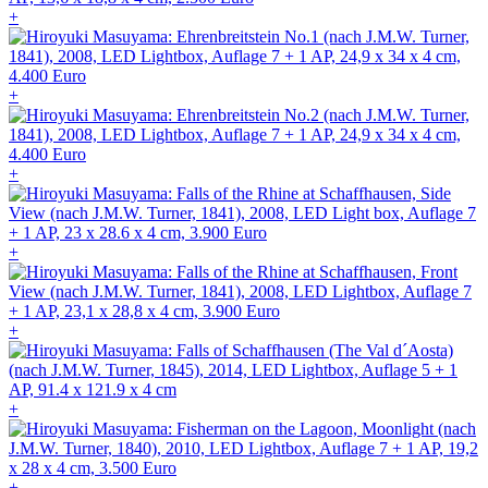
+
+
+
+
+
+
+