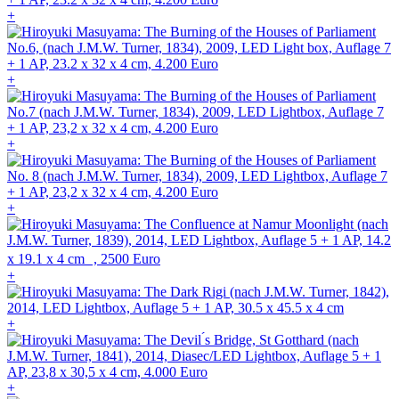
+
+
+
+
+
+
+