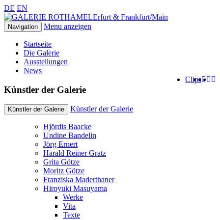
DE
EN
Erfurt & Frankfurt/Main
Menu anzeigen
Navigation
Startseite
Die Galerie
Ausstellungen
News
Clips
Künstler der Galerie
Künstler der Galerie
Künstler der Galerie
Hjördis Baacke
Undine Bandelin
Jörg Ernert
Harald Reiner Gratz
Grita Götze
Moritz Götze
Franziska Maderthaner
Hiroyuki Masuyama
Werke
Vita
Texte