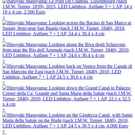
+
+
+
+
+
+