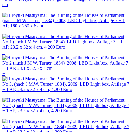
+
+
+
+
+
+