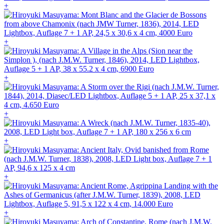
+
+
+
+
+
+
+