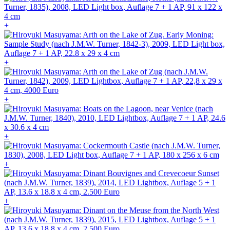
+
+
+
+
+
+