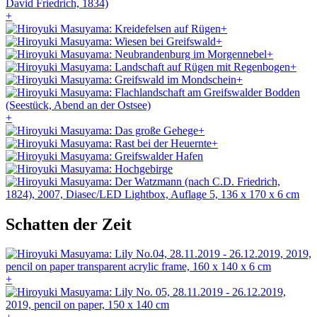
+
+
+
+
+
+
+
+
+
Schatten der Zeit
+