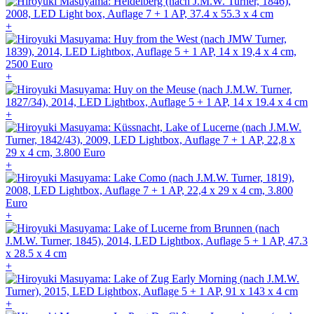
+
+
+
+
+
+
+