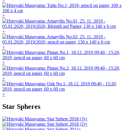
+
+
+
+
+
+
+
Star Spheres
+
+
+