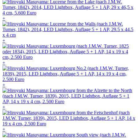
+
+
+
+
+
+