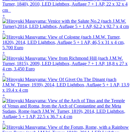
+
+
+
+
+
+