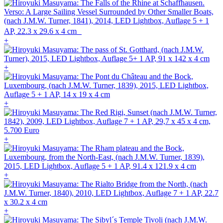
+
+
+
+
+
+