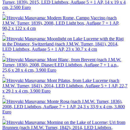
+
+
+
+
+
+