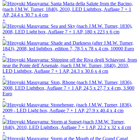
+
+
+
+
+
+
+