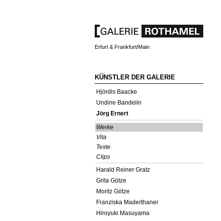
Erfurt & Frankfurt/Main
KÜNSTLER DER GALERIE
Hjördis Baacke
Undine Bandelin
Jörg Ernert
Werke
Vita
Texte
Clips
Harald Reiner Gratz
Grita Götze
Moritz Götze
Franziska Maderthaner
Hiroyuki Masuyama