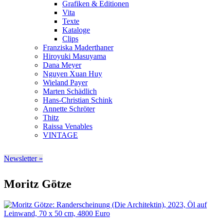
Grafiken & Editionen
Vita
Texte
Kataloge
Clips
Franziska Maderthaner
Hiroyuki Masuyama
Dana Meyer
Nguyen Xuan Huy
Wieland Payer
Marten Schädlich
Hans-Christian Schink
Annette Schröter
Thitz
Raissa Venables
VINTAGE
Newsletter »
Moritz Götze