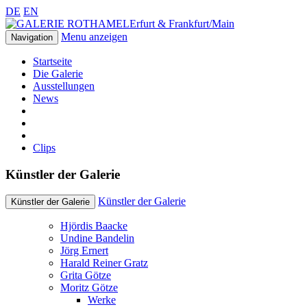
DE
EN
Erfurt & Frankfurt/Main
Menu anzeigen
Navigation
Startseite
Die Galerie
Ausstellungen
News
Clips
Künstler der Galerie
Künstler der Galerie
Künstler der Galerie
Hjördis Baacke
Undine Bandelin
Jörg Ernert
Harald Reiner Gratz
Grita Götze
Moritz Götze
Werke