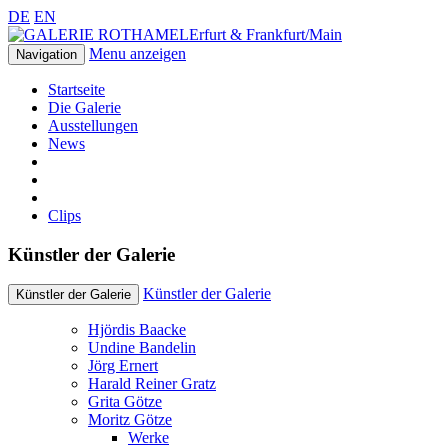
DE
EN
Erfurt & Frankfurt/Main
Menu anzeigen
Navigation
Startseite
Die Galerie
Ausstellungen
News
Clips
Künstler der Galerie
Künstler der Galerie
Künstler der Galerie
Hjördis Baacke
Undine Bandelin
Jörg Ernert
Harald Reiner Gratz
Grita Götze
Moritz Götze
Werke