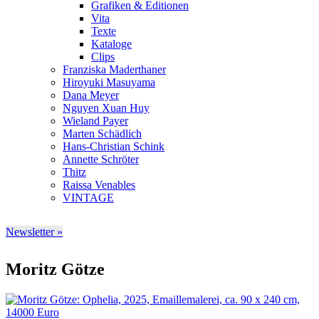
Grafiken & Editionen
Vita
Texte
Kataloge
Clips
Franziska Maderthaner
Hiroyuki Masuyama
Dana Meyer
Nguyen Xuan Huy
Wieland Payer
Marten Schädlich
Hans-Christian Schink
Annette Schröter
Thitz
Raissa Venables
VINTAGE
Newsletter »
Moritz Götze