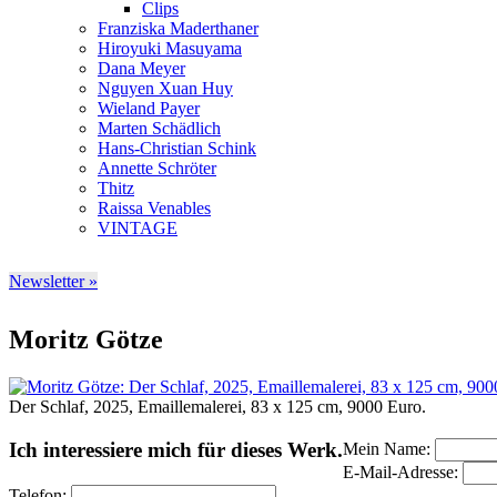
Clips
Franziska Maderthaner
Hiroyuki Masuyama
Dana Meyer
Nguyen Xuan Huy
Wieland Payer
Marten Schädlich
Hans-Christian Schink
Annette Schröter
Thitz
Raissa Venables
VINTAGE
Newsletter »
Moritz Götze
Der Schlaf, 2025, Emaillemalerei, 83 x 125 cm, 9000 Euro.
Ich interessiere mich für dieses Werk.
Mein Name:
E-Mail-Adresse:
Telefon: