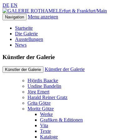
DE
EN
Erfurt & Frankfurt/Main
Menu anzeigen
Navigation
Startseite
Die Galerie
Ausstellungen
News
Künstler der Galerie
Künstler der Galerie
Künstler der Galerie
Hjördis Baacke
Undine Bandelin
Jörg Ernert
Harald Reiner Gratz
Grita Götze
Moritz Götze
Werke
Grafiken & Editionen
Vita
Texte
Kataloge