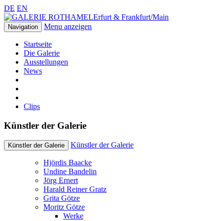
DE
EN
Erfurt & Frankfurt/Main
Menu anzeigen
Navigation
Startseite
Die Galerie
Ausstellungen
News
Clips
Künstler der Galerie
Künstler der Galerie
Künstler der Galerie
Hjördis Baacke
Undine Bandelin
Jörg Ernert
Harald Reiner Gratz
Grita Götze
Moritz Götze
Werke