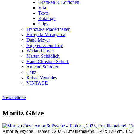
Grafiken & Editionen
Vita
Texte
Kataloge
Clips
Franziska Maderthaner
Hiroyuki Masuyama
Dana Meyer
Nguyen Xuan Huy
Wieland Payer
Marten Schädlich
Hans-Christian Schink
Annette Schröter
Thitz
Raissa Venables
VINTAGE
Newsletter »
Moritz Götze
Amor & Psyche - Tableau, 2025, Emaillemalerei, 170 x 120 cm, 120