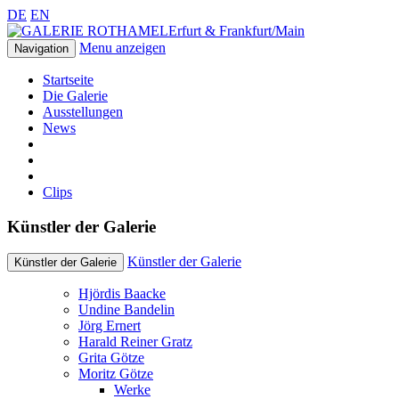
DE
EN
Erfurt & Frankfurt/Main
Menu anzeigen
Navigation
Startseite
Die Galerie
Ausstellungen
News
Clips
Künstler der Galerie
Künstler der Galerie
Künstler der Galerie
Hjördis Baacke
Undine Bandelin
Jörg Ernert
Harald Reiner Gratz
Grita Götze
Moritz Götze
Werke