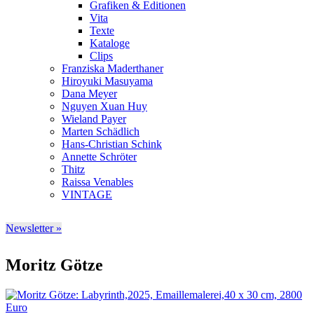
Grafiken & Editionen
Vita
Texte
Kataloge
Clips
Franziska Maderthaner
Hiroyuki Masuyama
Dana Meyer
Nguyen Xuan Huy
Wieland Payer
Marten Schädlich
Hans-Christian Schink
Annette Schröter
Thitz
Raissa Venables
VINTAGE
Newsletter »
Moritz Götze