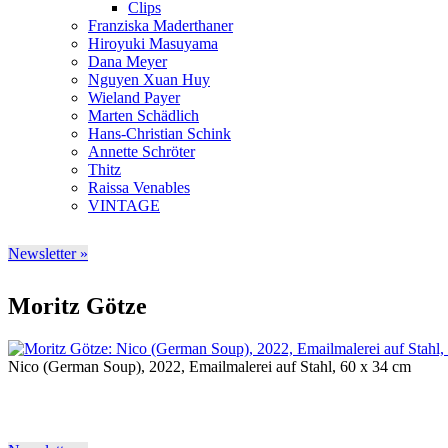
Clips
Franziska Maderthaner
Hiroyuki Masuyama
Dana Meyer
Nguyen Xuan Huy
Wieland Payer
Marten Schädlich
Hans-Christian Schink
Annette Schröter
Thitz
Raissa Venables
VINTAGE
Newsletter »
Moritz Götze
Nico (German Soup), 2022, Emailmalerei auf Stahl, 60 x 34 cm