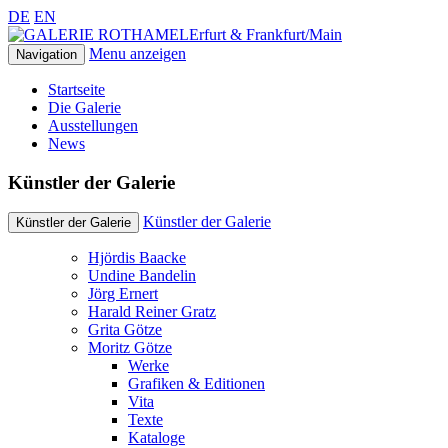
DE
EN
Erfurt & Frankfurt/Main
Menu anzeigen
Navigation
Startseite
Die Galerie
Ausstellungen
News
Künstler der Galerie
Künstler der Galerie
Künstler der Galerie
Hjördis Baacke
Undine Bandelin
Jörg Ernert
Harald Reiner Gratz
Grita Götze
Moritz Götze
Werke
Grafiken & Editionen
Vita
Texte
Kataloge