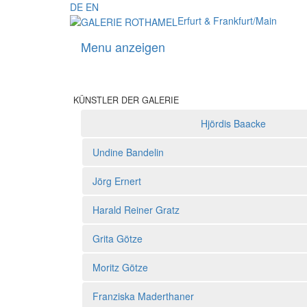
DE
EN
Erfurt & Frankfurt/Main
Menu anzeigen
KÜNSTLER DER GALERIE
Hjördis Baacke
Künstler der Galerie
Undine Bandelin
Jörg Ernert
Harald Reiner Gratz
Grita Götze
Moritz Götze
Franziska Maderthaner