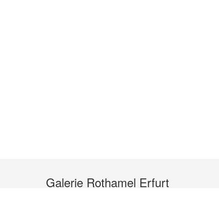
Galerie Rothamel Erfurt
Kleine Arche 1 A
99084 Erfurt