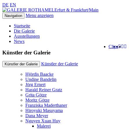
DE
EN
Erfurt & Frankfurt/Main
Menu anzeigen
Navigation
Startseite
Die Galerie
Ausstellungen
News
Clips
Künstler der Galerie
Künstler der Galerie
Künstler der Galerie
Hjördis Baacke
Undine Bandelin
Jörg Ernert
Harald Reiner Gratz
Grita Götze
Moritz Götze
Franziska Maderthaner
Hiroyuki Masuyama
Dana Meyer
Nguyen Xuan Huy
Malerei