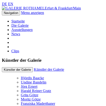
DE
EN
Erfurt & Frankfurt/Main
Menu anzeigen
Navigation
Startseite
Die Galerie
Ausstellungen
News
Clips
Künstler der Galerie
Künstler der Galerie
Künstler der Galerie
Hjördis Baacke
Undine Bandelin
Jörg Ernert
Harald Reiner Gratz
Grita Götze
Moritz Götze
Franziska Maderthaner