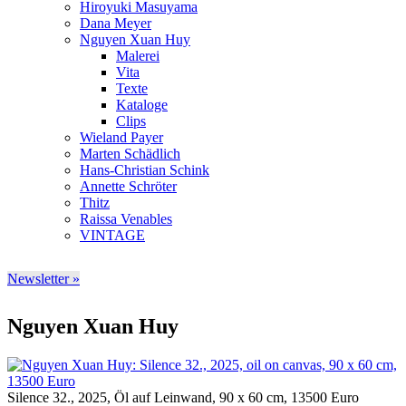
Hiroyuki Masuyama
Dana Meyer
Nguyen Xuan Huy
Malerei
Vita
Texte
Kataloge
Clips
Wieland Payer
Marten Schädlich
Hans-Christian Schink
Annette Schröter
Thitz
Raissa Venables
VINTAGE
Newsletter »
Nguyen Xuan Huy
Silence 32., 2025, Öl auf Leinwand, 90 x 60 cm, 13500 Euro