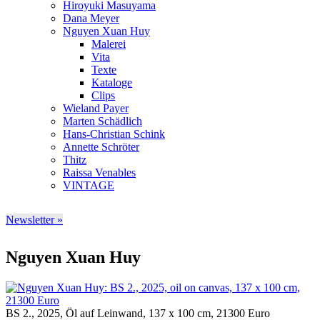
Hiroyuki Masuyama
Dana Meyer
Nguyen Xuan Huy
Malerei
Vita
Texte
Kataloge
Clips
Wieland Payer
Marten Schädlich
Hans-Christian Schink
Annette Schröter
Thitz
Raissa Venables
VINTAGE
Newsletter »
Nguyen Xuan Huy
BS 2., 2025, Öl auf Leinwand, 137 x 100 cm, 21300 Euro