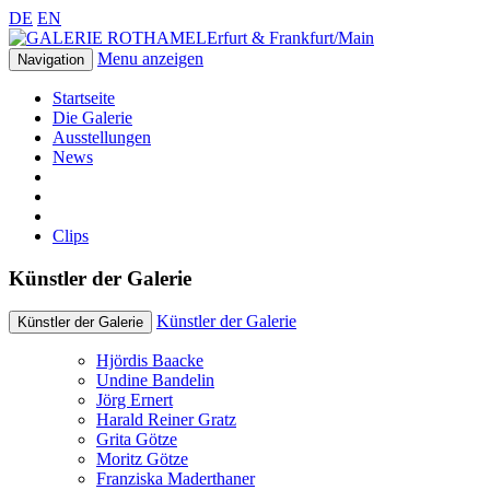
DE
EN
Erfurt & Frankfurt/Main
Menu anzeigen
Navigation
Startseite
Die Galerie
Ausstellungen
News
Clips
Künstler der Galerie
Künstler der Galerie
Künstler der Galerie
Hjördis Baacke
Undine Bandelin
Jörg Ernert
Harald Reiner Gratz
Grita Götze
Moritz Götze
Franziska Maderthaner