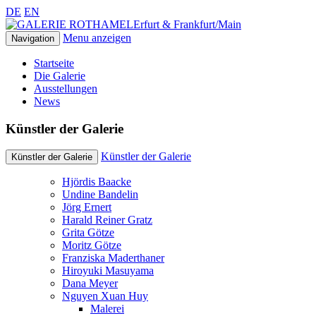
DE
EN
Erfurt & Frankfurt/Main
Menu anzeigen
Navigation
Startseite
Die Galerie
Ausstellungen
News
Künstler der Galerie
Künstler der Galerie
Künstler der Galerie
Hjördis Baacke
Undine Bandelin
Jörg Ernert
Harald Reiner Gratz
Grita Götze
Moritz Götze
Franziska Maderthaner
Hiroyuki Masuyama
Dana Meyer
Nguyen Xuan Huy
Malerei