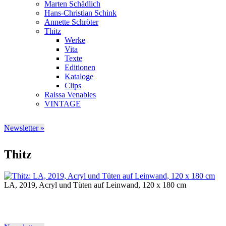
Marten Schädlich
Hans-Christian Schink
Annette Schröter
Thitz
Werke
Vita
Texte
Editionen
Kataloge
Clips
Raissa Venables
VINTAGE
Newsletter »
Thitz
LA, 2019, Acryl und Tüten auf Leinwand, 120 x 180 cm