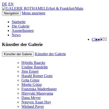
DE
EN
Erfurt & Frankfurt/Main
Menu anzeigen
Navigation
Startseite
Die Galerie
Ausstellungen
News
Clips
Künstler der Galerie
Künstler der Galerie
Künstler der Galerie
Hjördis Baacke
Undine Bandelin
Jörg Ernert
Harald Reiner Gratz
Grita Götze
Moritz Götze
Franziska Maderthaner
Hiroyuki Masuyama
Dana Meyer
Nguyen Xuan Huy
Wieland Payer