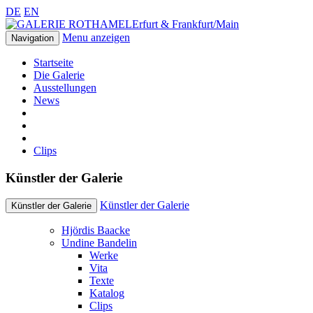
DE
EN
Erfurt & Frankfurt/Main
Menu anzeigen
Navigation
Startseite
Die Galerie
Ausstellungen
News
Clips
Künstler der Galerie
Künstler der Galerie
Künstler der Galerie
Hjördis Baacke
Undine Bandelin
Werke
Vita
Texte
Katalog
Clips