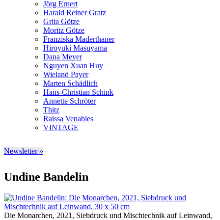
Jörg Ernert
Harald Reiner Gratz
Grita Götze
Moritz Götze
Franziska Maderthaner
Hiroyuki Masuyama
Dana Meyer
Nguyen Xuan Huy
Wieland Payer
Marten Schädlich
Hans-Christian Schink
Annette Schröter
Thitz
Raissa Venables
VINTAGE
Newsletter »
Undine Bandelin
Die Monarchen, 2021, Siebdruck und Mischtechnik auf Leinwand,