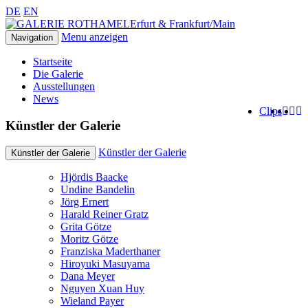
DE
EN
Erfurt & Frankfurt/Main
Menu anzeigen
Navigation
Startseite
Die Galerie
Ausstellungen
News
Clips
Künstler der Galerie
Künstler der Galerie
Künstler der Galerie
Hjördis Baacke
Undine Bandelin
Jörg Ernert
Harald Reiner Gratz
Grita Götze
Moritz Götze
Franziska Maderthaner
Hiroyuki Masuyama
Dana Meyer
Nguyen Xuan Huy
Wieland Payer