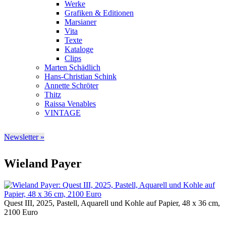
Werke
Grafiken & Editionen
Marsianer
Vita
Texte
Kataloge
Clips
Marten Schädlich
Hans-Christian Schink
Annette Schröter
Thitz
Raissa Venables
VINTAGE
Newsletter »
Wieland Payer
Quest III, 2025, Pastell, Aquarell und Kohle auf Papier, 48 x 36 cm,
2100 Euro