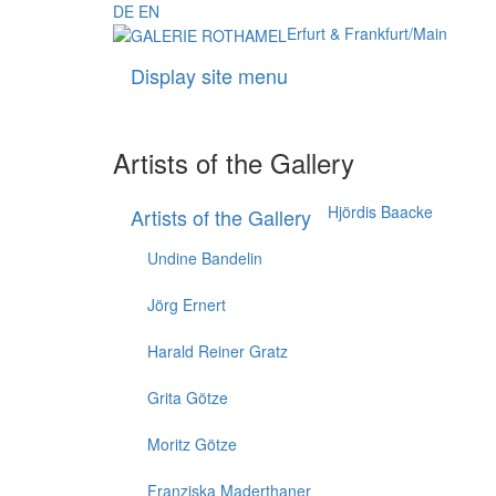
DE
EN
Erfurt & Frankfurt/Main
Display site menu
Artists of the Gallery
Hjördis Baacke
Artists of the Gallery
Undine Bandelin
Jörg Ernert
Harald Reiner Gratz
Grita Götze
Moritz Götze
Franziska Maderthaner