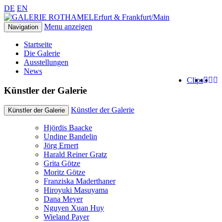
DE
EN
Erfurt & Frankfurt/Main
Menu anzeigen
Navigation
Startseite
Die Galerie
Ausstellungen
News
Clips
Künstler der Galerie
Künstler der Galerie
Künstler der Galerie
Hjördis Baacke
Undine Bandelin
Jörg Ernert
Harald Reiner Gratz
Grita Götze
Moritz Götze
Franziska Maderthaner
Hiroyuki Masuyama
Dana Meyer
Nguyen Xuan Huy
Wieland Payer