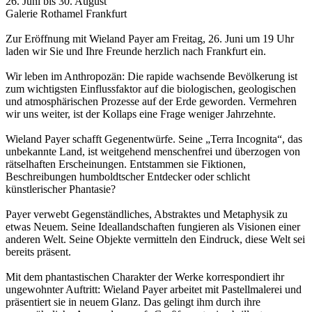
26. Juni
bis
30. August
Galerie Rothamel
Frankfurt
Zur Eröffnung mit Wieland Payer am Freitag,
26. Juni
um 19 Uhr
laden wir Sie und Ihre Freunde herzlich nach
Frankfurt
ein.
Wir leben im Anthropozän: Die rapide wachsende Bevölkerung ist
zum wichtigsten Einflussfaktor auf die biologischen, geologischen
und atmosphärischen Prozesse auf der Erde geworden. Vermehren
wir uns weiter, ist der Kollaps eine Frage weniger Jahrzehnte.
Wieland Payer schafft Gegenentwürfe. Seine „Terra Incognita“, das
unbekannte Land, ist weitgehend menschenfrei und überzogen von
rätselhaften Erscheinungen. Entstammen sie Fiktionen,
Beschreibungen humboldtscher Entdecker oder schlicht
künstlerischer Phantasie?
Payer verwebt Gegenständliches, Abstraktes und Metaphysik zu
etwas Neuem. Seine Ideallandschaften fungieren als Visionen einer
anderen Welt. Seine Objekte vermitteln den Eindruck, diese Welt sei
bereits präsent.
Mit dem phantastischen Charakter der Werke korrespondiert ihr
ungewohnter Auftritt: Wieland Payer arbeitet mit Pastellmalerei und
präsentiert sie in neuem Glanz. Das gelingt ihm durch ihre