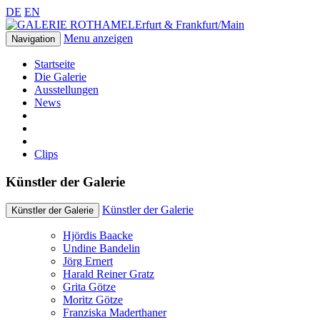
DE
EN
Erfurt & Frankfurt/Main
Menu anzeigen
Navigation
Startseite
Die Galerie
Ausstellungen
News
Clips
Künstler der Galerie
Künstler der Galerie
Künstler der Galerie
Hjördis Baacke
Undine Bandelin
Jörg Ernert
Harald Reiner Gratz
Grita Götze
Moritz Götze
Franziska Maderthaner