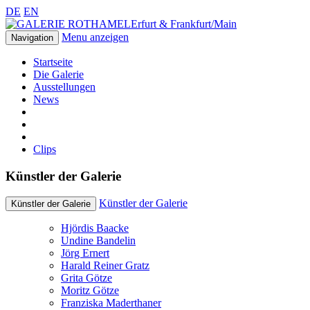
DE
EN
Erfurt & Frankfurt/Main
Menu anzeigen
Navigation
Startseite
Die Galerie
Ausstellungen
News
Clips
Künstler der Galerie
Künstler der Galerie
Künstler der Galerie
Hjördis Baacke
Undine Bandelin
Jörg Ernert
Harald Reiner Gratz
Grita Götze
Moritz Götze
Franziska Maderthaner