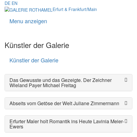
DE
EN
Erfurt & Frankfurt/Main
Menu anzeigen
Navigati
Künstler der Galerie
Künstler der Galerie
Künstler
der
Galerie
Das Gewusste und das Gezeigte. Der Zeichner
Wieland Payer
Michael Freitag
Abseits vom Getöse der Welt
Juliane Zimmermann
Erfurter Maler holt Romantik ins Heute
Lavinia Meier-
Ewers