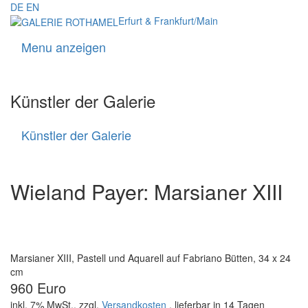
DE
EN
Erfurt & Frankfurt/Main
Menu anzeigen
Navigati
Künstler der Galerie
Künstler der Galerie
Künstler
der
Galerie
Wieland Payer: Marsianer XIII
Marsianer XIII, Pastell und Aquarell auf Fabriano Bütten, 34 x 24
cm
960 Euro
inkl. 7% MwSt., zzgl.
Versandkosten
, lieferbar in 14 Tagen