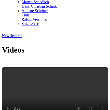
Marten Schädlich
Hans-Christian Schink
Annette Schröter
Thitz
Raissa Venables
VINTAGE
Newsletter »
Videos