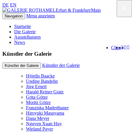
DE
EN
×
Erfurt & Frankfurt/Main
Menu anzeigen
Navigation
Startseite
Die Galerie
Ausstellungen
News
Clips
Künstler der Galerie
Künstler der Galerie
Künstler der Galerie
Hjördis Baacke
Undine Bandelin
Jörg Ernert
Harald Reiner Gratz
Grita Götze
Moritz Götze
Franziska Maderthaner
Hiroyuki Masuyama
Dana Meyer
Nguyen Xuan Huy
Wieland Payer