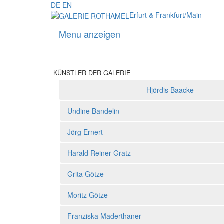
DE
EN
Erfurt & Frankfurt/Main
Menu anzeigen
KÜNSTLER DER GALERIE
Hjördis Baacke
Künstler der Galerie
Undine Bandelin
Jörg Ernert
Harald Reiner Gratz
Grita Götze
Moritz Götze
Franziska Maderthaner