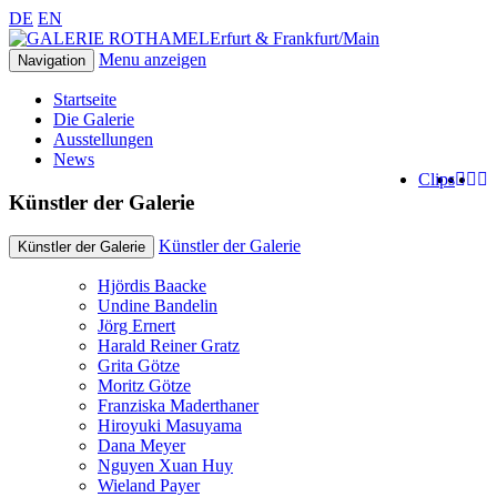
DE
EN
Erfurt & Frankfurt/Main
Menu anzeigen
Navigation
Startseite
Die Galerie
Ausstellungen
News
Clips
Künstler der Galerie
Künstler der Galerie
Künstler der Galerie
Hjördis Baacke
Undine Bandelin
Jörg Ernert
Harald Reiner Gratz
Grita Götze
Moritz Götze
Franziska Maderthaner
Hiroyuki Masuyama
Dana Meyer
Nguyen Xuan Huy
Wieland Payer