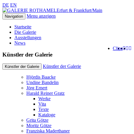
DE
EN
Erfurt & Frankfurt/Main
Menu anzeigen
Navigation
Startseite
Die Galerie
Ausstellungen
News
Clips
Künstler der Galerie
Künstler der Galerie
Künstler der Galerie
Hjördis Baacke
Undine Bandelin
Jörg Ernert
Harald Reiner Gratz
Werke
Vita
Texte
Kataloge
Grita Götze
Moritz Götze
Franziska Maderthaner