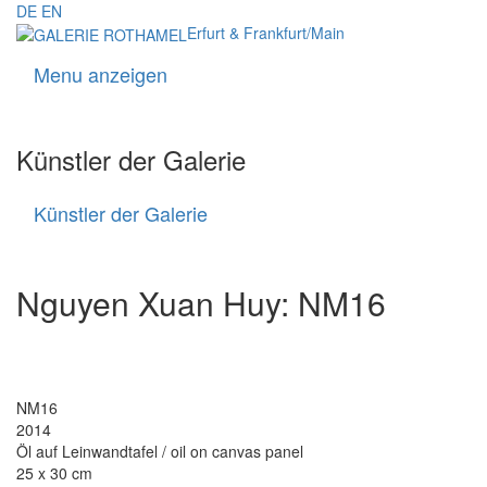
DE
EN
Erfurt & Frankfurt/Main
Menu anzeigen
Navigati
Künstler der Galerie
Künstler der Galerie
Künstler
der
Galerie
Nguyen Xuan Huy: NM16
NM16
2014
Öl auf Leinwandtafel / oil on canvas panel
25 x 30 cm