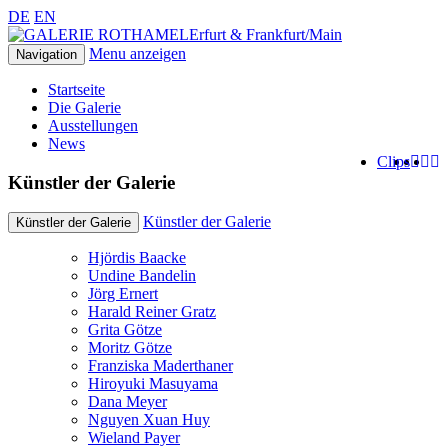
DE
EN
Erfurt & Frankfurt/Main
Menu anzeigen
Navigation
Startseite
Die Galerie
Ausstellungen
News
Clips
Künstler der Galerie
Künstler der Galerie
Künstler der Galerie
Hjördis Baacke
Undine Bandelin
Jörg Ernert
Harald Reiner Gratz
Grita Götze
Moritz Götze
Franziska Maderthaner
Hiroyuki Masuyama
Dana Meyer
Nguyen Xuan Huy
Wieland Payer