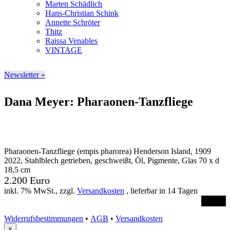
Marten Schädlich
Hans-Christian Schink
Annette Schröter
Thitz
Raissa Venables
VINTAGE
Newsletter »
Dana Meyer: Pharaonen-Tanzfliege
Pharaonen-Tanzfliege (empis pharorea) Henderson Island, 1909
2022, Stahlblech getrieben, geschweißt, Öl, Pigmente, Glas 70 x d
18,5 cm
2.200 Euro
inkl. 7% MwSt., zzgl.
Versandkosten
, lieferbar in 14 Tagen
Order
Widerrufsbestimmungen
•
AGB
•
Versandkosten
×