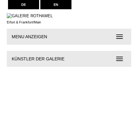
DE
EN
Erfurt & Frankfurt/Main
MENU ANZEIGEN
Navigation
KÜNSTLER DER GALERIE
Künstler
der
Galerie