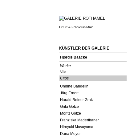
Erfurt & Frankfurt/Main
KÜNSTLER DER GALERIE
Hjördis Baacke
Werke
Vita
Clips
Undine Bandelin
Jörg Ernert
Harald Reiner Gratz
Grita Götze
Moritz Götze
Franziska Maderthaner
Hiroyuki Masuyama
Dana Meyer