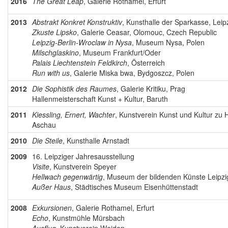
2016
The Great Leap
, Galerie Rothamel, Erfurt
2013
Abstrakt Konkret Konstruktiv
, Kunsthalle der Sparkasse, Leip
Zkuste Lipsko
, Galerie Ceasar, Olomouc, Czech Republic
Leipzig-Berlin-Wroclaw in Nysa
, Museum Nysa, Polen
Milschglaskino
, Museum Frankfurt/Oder
Palais Liechtenstein Feldkirch
, Österreich
Run with us
, Galerie Miska bwa, Bydgoszcz, Polen
2012
Die Sophistik des Raumes
, Galerie Kritiku, Prag
Hallenmeisterschaft Kunst + Kultur, Baruth
2011
Kiessling, Ernert, Wachter
, Kunstverein Kunst und Kultur zu
Aschau
2010
Die Steile
, Kunsthalle Arnstadt
2009
16. Leipziger Jahresausstellung
Visite
, Kunstverein Speyer
Hellwach gegenwärtig
, Museum der bildenden Künste Leipzi
Außer Haus
, Städtisches Museum Eisenhüttenstadt
2008
Exkursionen
, Galerie Rothamel, Erfurt
Echo
, Kunstmühle Mürsbach