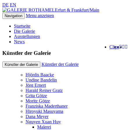
DE
EN
Erfurt & Frankfurt/Main
Menu anzeigen
Navigation
Startseite
Die Galerie
Ausstellungen
News
Clips
Künstler der Galerie
Künstler der Galerie
Künstler der Galerie
Hjördis Baacke
Undine Bandelin
Jörg Ernert
Harald Reiner Gratz
Grita Götze
Moritz Götze
Franziska Maderthaner
Hiroyuki Masuyama
Dana Meyer
Nguyen Xuan Huy
Malerei