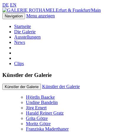
DE
EN
Erfurt & Frankfurt/Main
Menu anzeigen
Navigation
Startseite
Die Galerie
Ausstellungen
News
Clips
Künstler der Galerie
Künstler der Galerie
Künstler der Galerie
Hjördis Baacke
Undine Bandelin
Jörg Ernert
Harald Reiner Gratz
Grita Götze
Moritz Götze
Franziska Maderthaner