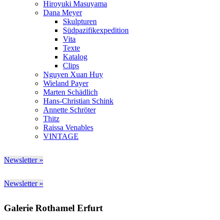
Hiroyuki Masuyama
Dana Meyer
Skulpturen
Südpazifikexpedition
Vita
Texte
Katalog
Clips
Nguyen Xuan Huy
Wieland Payer
Marten Schädlich
Hans-Christian Schink
Annette Schröter
Thitz
Raissa Venables
VINTAGE
Newsletter »
Newsletter »
Galerie Rothamel Erfurt