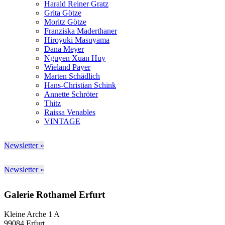
Harald Reiner Gratz
Grita Götze
Moritz Götze
Franziska Maderthaner
Hiroyuki Masuyama
Dana Meyer
Nguyen Xuan Huy
Wieland Payer
Marten Schädlich
Hans-Christian Schink
Annette Schröter
Thitz
Raissa Venables
VINTAGE
Newsletter »
Newsletter »
Galerie Rothamel Erfurt
Kleine Arche 1 A
99084 Erfurt