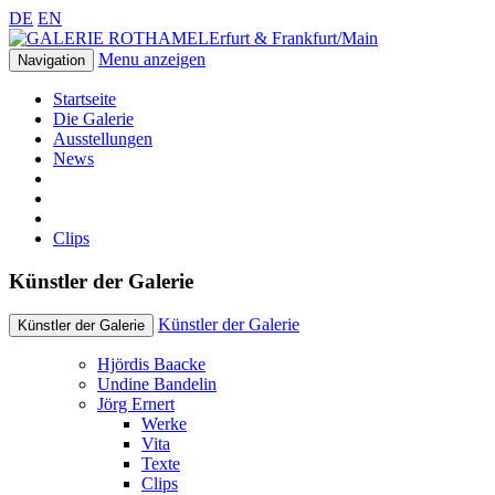
DE
EN
Erfurt & Frankfurt/Main
Menu anzeigen
Navigation
Startseite
Die Galerie
Ausstellungen
News
Clips
Künstler der Galerie
Künstler der Galerie
Künstler der Galerie
Hjördis Baacke
Undine Bandelin
Jörg Ernert
Werke
Vita
Texte
Clips